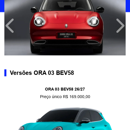
Anterior
Próx
Versões ORA 03 BEV58
ORA 03 BEV58 26/27
Preço único R$ 169.000,00