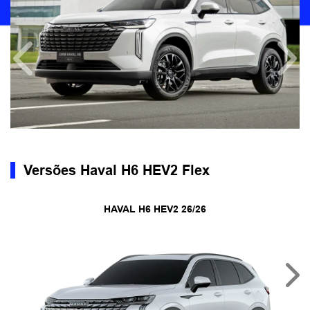
Anterior
Próx
Versões Haval H6 HEV2 Flex
HAVAL H6 HEV2 26/26
Nex