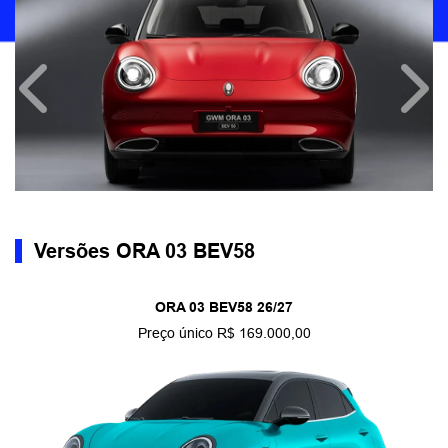
Anterior
Próx
Versões ORA 03 BEV58
ORA 03 BEV58 26/27
Preço único R$ 169.000,00