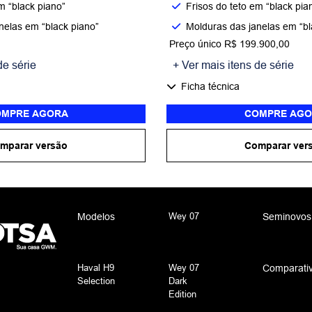
m “black piano”
Frisos do teto em “black pia
nelas em “black piano”
Molduras das janelas em “bl
Preço único R$ 199.900,00
de série
+ Ver mais itens de série
Ficha técnica
MPRE AGORA
COMPRE AGO
mparar versão
Comparar ver
Wey 07
Modelos
Seminovos
Haval H9
Wey 07
Comparati
Selection
Dark
Edition