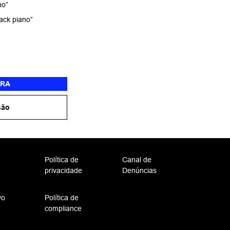
no”
ack piano”
RA
são
Política de
Canal de
privacidade
Denúncias
vo
Política de
compliance