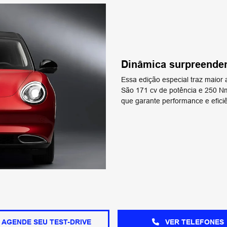
Dinâmica surpreende
Essa edição especial traz maio
São 171 cv de potência e 250 N
que garante performance e eficiê
AGENDE SEU TEST-DRIVE
VER TELEFONES