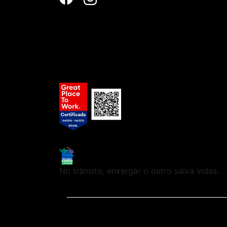
No trânsito, enxergar o outro salva vidas.