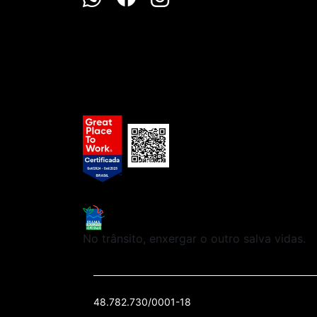
No trânsito, enxergar o outro salva vidas.
48.782.730/0001-18