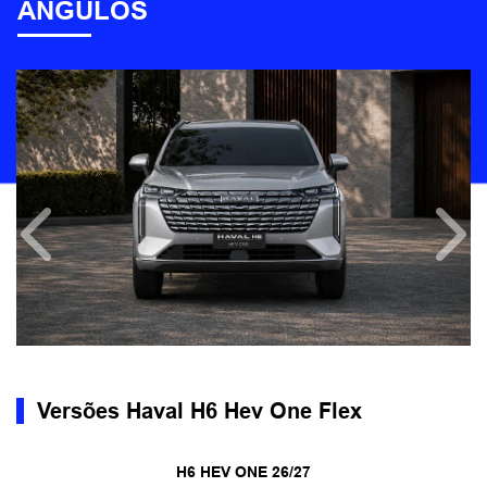
ÂNGULOS
Anterior
Próx
Versões Haval H6 Hev One Flex
H6 HEV ONE 26/27