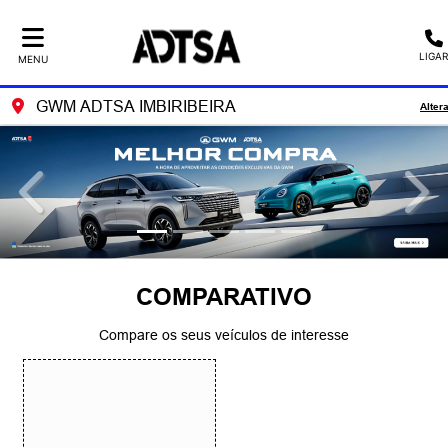
LIGAR
MENU
GWM ADTSA IMBIRIBEIRA
Alter
templates.template-01.components.carousel.texts.control_
temp
COMPARATIVO
Compare os seus veículos de interesse