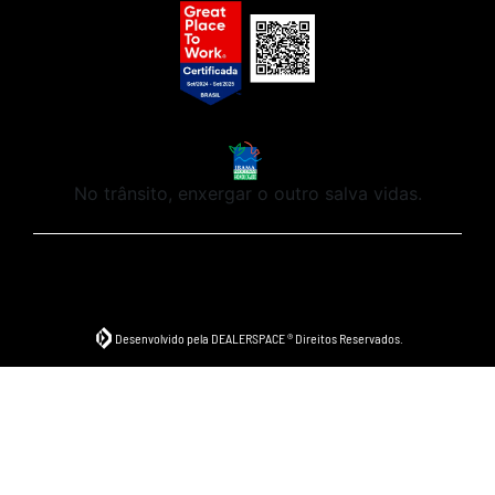
No trânsito, enxergar o outro salva vidas.
Desenvolvido pela DEALERSPACE ® Direitos Reservados.